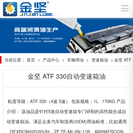
当前位置：
首页
>
产品中心
>
车辆用油
>
变速箱油
> 金坚 AT
金坚 ATF 330自动变速箱油
粘度等级：ATF 330（4速 5速） 包装规格：1L 170KG 产品
介绍： 该油品是针对5速自动变速箱专门研制的高性能合成自
动变速箱油。满足众多汽车制造商(OEM)用油标准，比如通用
DEXRON®ID/IIG/IH，ZF TE-ML-09/-11B，福特MERCON