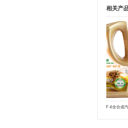
相关产
金坚 SL高性能汽油机油
金坚 P5 亚系 SP GF-6全合成汽