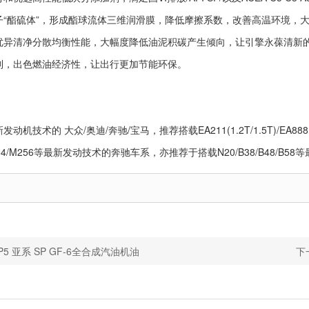
子“酯硫体”，形成酯球流体三维润滑膜，降低摩擦系数，改善高温环境，
优异清净分散均衡性能，大幅度降低油泥积碳产生倾向，让引擎永葆清新
制，出色燃油经济性，让出行更加节能环保。
机技术的 大众/奥迪/奔驰/宝马，推荐搭载EA211(1.2T/1.5T)/EA88
/M254/M256等最新发动技术的奔驰车系，亦推荐于搭载N20/B38/B48/B
5 亚系 SP GF-6全合成汽油机油
下