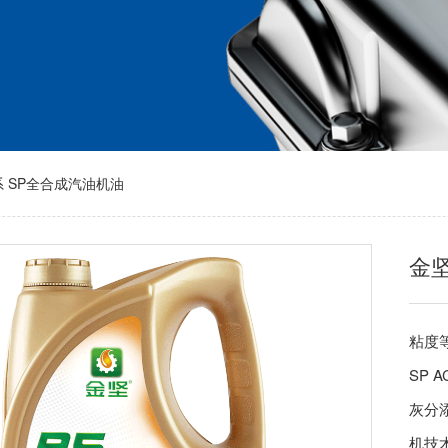
欧系 SP全合成汽油机油
金坚
粘度等级
SP 
灰分添
机技