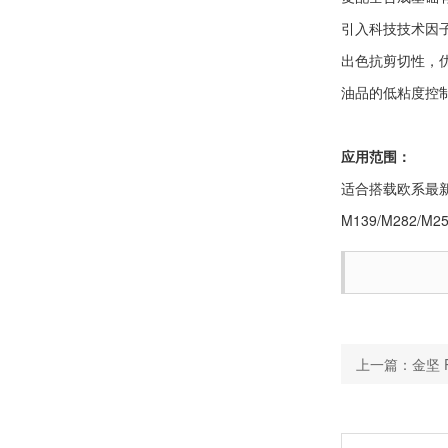
引入科技技术因
出色抗剪切性，
油品的低粘度控
应用范围：
适合搭载欧系最新发动
M139/M282
上一篇：金坚 P